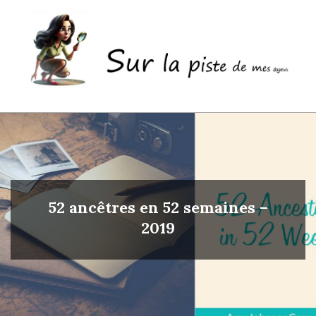
Skip
to
content
Sur
Primary
la
Navigation
piste
Menu
de
mes
52 ancêtres en 52 semaines –
ayeuls
2019