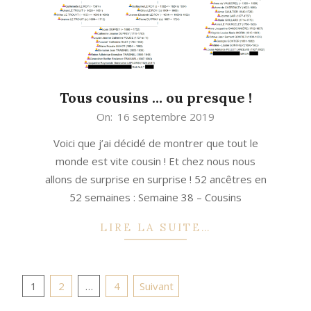
Tous cousins … ou presque !
2019-
On:
16 septembre 2019
09-
Voici que j’ai décidé de montrer que tout le
16
monde est vite cousin ! Et chez nous nous
allons de surprise en surprise ! 52 ancêtres en
52 semaines : Semaine 38 – Cousins
LIRE LA SUITE…
Pagination
1
2
…
4
Suivant
des