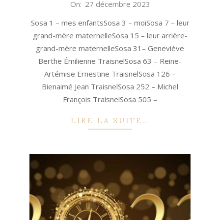
2023-
On:
27 décembre 2023
12-
Sosa 1 – mes enfantsSosa 3 – moiSosa 7 – leur
27
grand-mère maternelleSosa 15 – leur arrière-
grand-mère maternelleSosa 31– Geneviève
Berthe Émilienne TraisnelSosa 63 – Reine-
Artémise Ernestine TraisnelSosa 126 –
Bienaimé Jean TraisnelSosa 252 – Michel
François TraisnelSosa 505 –
LIRE LA SUITE…