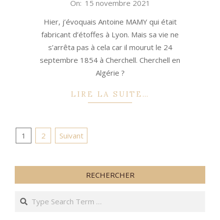
2021-
On:
15 novembre 2021
11-
Hier, j’évoquais Antoine MAMY qui était
15
fabricant d’étoffes à Lyon. Mais sa vie ne
s’arrêta pas à cela car il mourut le 24
septembre 1854 à Cherchell. Cherchell en
Algérie ?
LIRE LA SUITE…
Pagination
1
2
Suivant
des
publications
RECHERCHER
Search