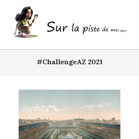
Skip
to
content
Sur
Primary
la
Navigation
#ChallengeAZ 2021
piste
Menu
de
mes
ayeuls