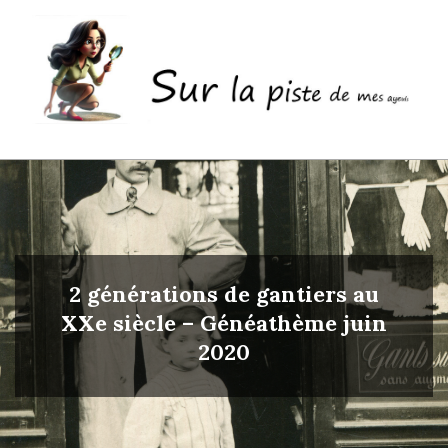
Skip
to
content
Sur
Primary
la
Navigation
piste
Menu
de
mes
2 générations de gantiers au
ayeuls
XXe siècle – Généathème juin
2020