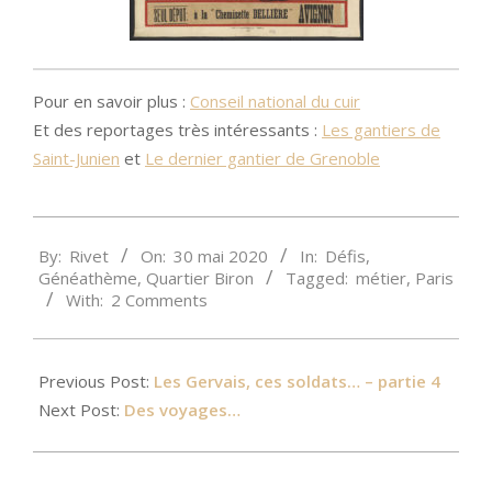
Pour en savoir plus :
Conseil national du cuir
Et des reportages très intéressants :
Les gantiers de
Saint-Junien
et
Le dernier gantier de Grenoble
2020-
By:
Rivet
On:
30 mai 2020
In:
Défis
,
05-
Généathème
,
Quartier Biron
Tagged:
métier
,
Paris
30
With:
2 Comments
Previous Post:
Les Gervais, ces soldats… – partie 4
Next Post:
Des voyages…