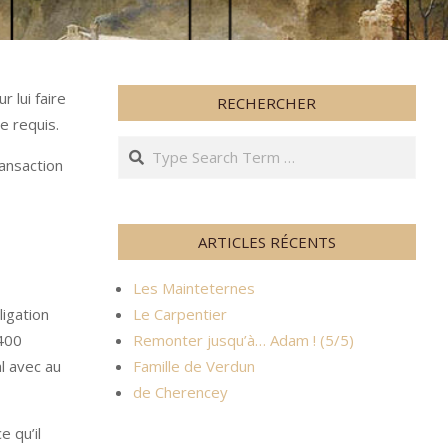
r lui faire
RECHERCHER
e requis.
Search
ransaction
ARTICLES RÉCENTS
Les Mainteternes
igation
Le Carpentier
 400
Remonter jusqu’à… Adam ! (5/5)
al avec au
Famille de Verdun
de Cherencey
 qu’il