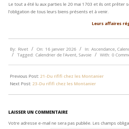
Le tout a été lu aux parties le 20 mai 1703 et ils ont prêt
l’obligation de tous leurs biens présents et à venir.
Leurs affaires ré
2026-
By:
Rivet
On:
16 janvier 2026
In:
Ascendance
,
Calend
01-
Tagged:
Calendrier de l'Avent
,
Savoie
With:
0 Comm
16
Previous Post:
21-Du rififi chez les Montanier
Next Post:
23-Du rififi chez les Montanier
LAISSER UN COMMENTAIRE
Votre adresse e-mail ne sera pas publiée.
Les champs obliga