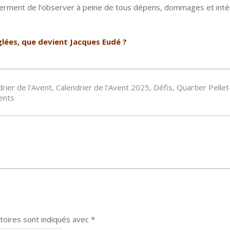
er serment de l’observer à peine de tous dépens, dommages et int
glées, que devient Jacques Eudé ?
rier de l'Avent
,
Calendrier de l'Avent 2025
,
Défis
,
Quartier Pellet
ents
toires sont indiqués avec
*