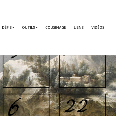
DÉFIS
OUTILS
COUSINAGE
LIENS
VIDÉOS
Prim
Navi
Men