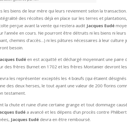
les biens de leur mère qui leurs reviennent selon la transaction. 
tégralité des récoltes déjà en place sur les terres et plantations,
écolte perçue avant la vente qui restera audit
Jacques Eudé
moyenn
ur l’année en cours. Ne pourront être détruits ni les biens ni leurs
nant, chemins d’accès…) ni les pâtures nécessaires à leur culture 
uront besoin.
acques Eudé
en est acquitté et déchargé moyennant une paire 
eur des frères Burnet en 1702 et les frères Montanier devront les
 devra les représenter exceptés les 4 bœufs (qui étaient désigné
une des deux herses, le tout ayant une valeur de 200 florins co
on testament.
t la chute et ruine d’une certaine grange et tout dommage caus
acques Eudé
a avancé et les dépens d’un procès contre Philibert 
ayées,
Jacques Eudé
devra en être remboursé.