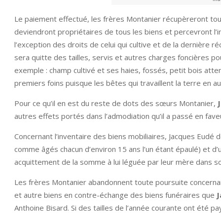
Le paiement effectué, les frères Montanier récupèreront tous 
deviendront propriétaires de tous les biens et percevront l’in
l’exception des droits de celui qui cultive et de la dernière r
sera quitte des tailles, servis et autres charges foncières po
exemple : champ cultivé et ses haies, fossés, petit bois atte
premiers foins puisque les bêtes qui travaillent la terre en a
Pour ce qu’il en est du reste de dots des sœurs Montanier,
J
autres effets portés dans l’admodiation qu’il a passé en fav
Concernant l’inventaire des biens mobiliaires, Jacques Eudé
comme âgés chacun d’environ 15 ans l’un étant épaulé) et d’
acquittement de la somme à lui léguée par leur mère dans s
Les frères Montanier abandonnent toute poursuite concernan
et autre biens en contre-échange des biens funéraires que
J
Anthoine Bisard. Si des tailles de l’année courante ont été p