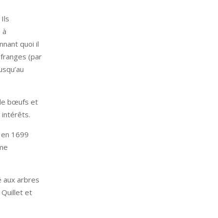
Ils
 à
ant quoi il
 franges (par
jusqu’au
de bœufs et
 intérêts.
s en 1699
mme
é aux arbres
Quillet et