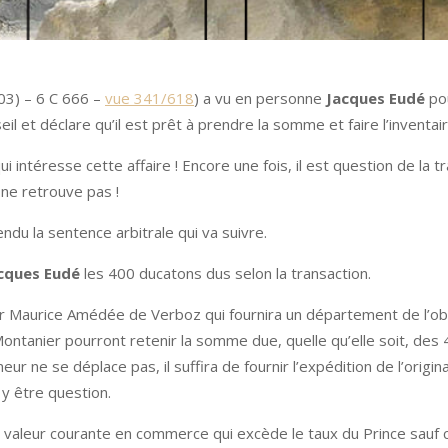
03) – 6 C 666 –
vue 341/618
) a vu en personne
Jacques Eudé
pou
 et déclare qu’il est prêt à prendre la somme et faire l’inventair
 intéresse cette affaire ! Encore une fois, il est question de la t
ne retrouve pas !
endu la sentence arbitrale qui va suivre.
cques Eudé
les 400 ducatons dus selon la transaction.
r Maurice Amédée de Verboz qui fournira un département de l’obl
Montanier pourront retenir la somme due, quelle qu’elle soit, des
ur ne se déplace pas, il suffira de fournir l’expédition de l’origin
 y être question.
 valeur courante en commerce qui excède le taux du Prince sauf ce