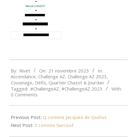
2023-
By:
Rivet
On:
21 novembre 2023
In:
11-
Ascendance
,
Challenge AZ
,
Challenge AZ 2023
,
21
Cousinage
,
Défis
,
Quartier Chazot & Jourdan
Tagged:
#ChallengeAZ
,
#ChallengeAZ 2023
With:
0 Comments
Previous Post:
Q comme Jacques de Quélus
Next Post:
S comme Surcouf