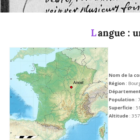
L
angue : 
Nom de la c
Région
: Bour
Départemen
Population
: 
Superficie
: 5
Altitude
: 357