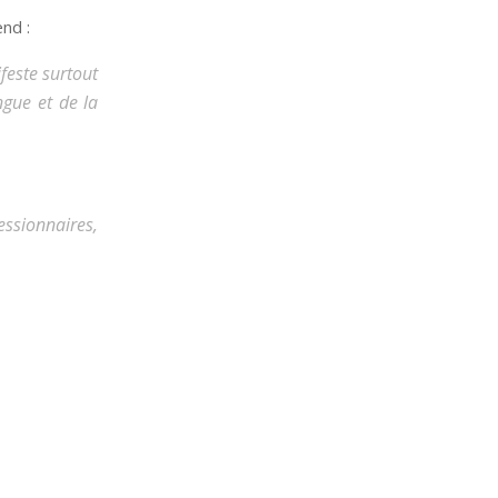
nd :
ifeste surtout
ngue et de la
essionnaires,