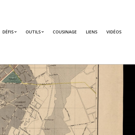
DÉFIS
OUTILS
COUSINAGE
LIENS
VIDÉOS
Prim
Navi
Men