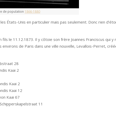
re de population
1866-1880
 les États-Unis en particulier mais pas seulement. Donc rien d’éto
un fils le 11.12.1873. Il y côtoie son frère Joannes Franciscus qui y
 environs de Paris dans une ville nouvelle, Levallois-Perret, cré
obstraat 28
ndis Kaai 2
ndis Kaai 2
ondis Kaai 12
eon Kaai 67
 Schipperskapelstraat 11