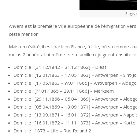
Regist
Anvers est la première ville européenne de l’émigration vers
cette mention.
Mais en réalité, il est parti en France, à Lille, où sa femme a 
moins 2 années. Lui-même et sa famille rejoignent ensuite les
Domicile : [31.12.1842 – 31.12.1862] – Diest
Domicile : [12.01.1863 – 17.05.1863] – Antwerpen – Sint-J
Domicile : [17.05.1863 – ??.01.1865] – Antwerpen – Aldego
Domicile : [??.01.1865 – 29.11.1866] – Merksem
Domicile : [29.11.1866 – 05.04.1869] – Antwerpen – Aldego
Domicile : [05.04.1869 – 13.09.1871] – Antwerpen – Aldeg
Domicile : [13.09.1871 – 16.01.1872] – Antwerpen – Napol
Domicile : [16.01.1872 – 11.11.1873] – Antwerpen – Korte
Domicile : 1873 – Lille – Rue Roland 2