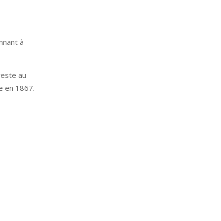
nnant à
 reste au
ée en 1867.