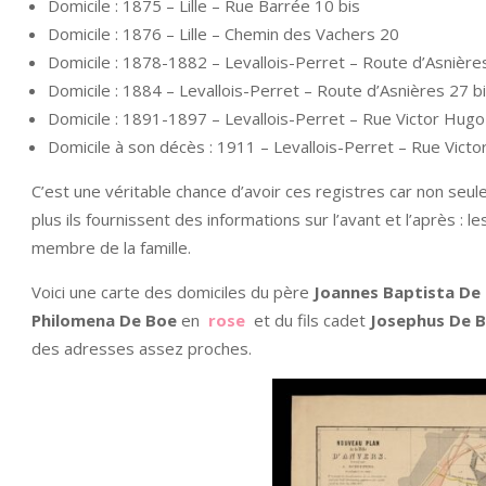
Domicile : 1875 – Lille – Rue Barrée 10 bis
Domicile : 1876 – Lille – Chemin des Vachers 20
Domicile : 1878-1882 – Levallois-Perret – Route d’Asnière
Domicile : 1884 – Levallois-Perret – Route d’Asnières 27 b
Domicile : 1891-1897 – Levallois-Perret – Rue Victor Hugo
Domicile à son décès : 1911 – Levallois-Perret – Rue Vict
C’est une véritable chance d’avoir ces registres car non seu
plus ils fournissent des informations sur l’avant et l’après :
membre de la famille.
Voici une carte des domiciles du père
Joannes Baptista De
Philomena De Boe
en
rose
et du fils cadet
Josephus De 
des adresses assez proches.