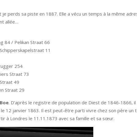
et je perds sa piste en 1887. Elle a vécu un temps à la même adr
nt allée…
g 84 / Pelikan Straat 66
 Schipperskapelstraat 11
brugger 254
iers Straat 73
 Straat 49
en Straat 29
 Boe
. D’après le registre de population de Diest de 1846-1866, il e
 le 12 janvier 1863. Il est peut-être parti vivre chez son père un
ir à Londres le 11.11.1873 avec sa famille et sa sœur.