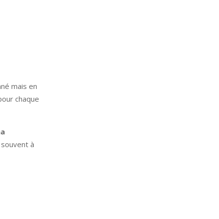
onné mais en
 pour chaque
na
us souvent à