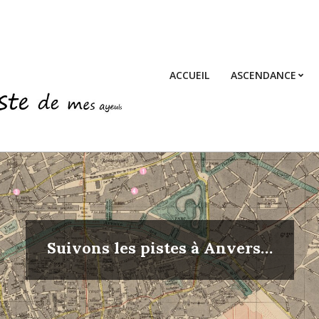
ACCUEIL
ASCENDANCE
Suivons les pistes à Anvers…