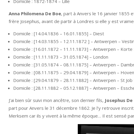
Domicile : 1872-1874 – Lille
Anna Philomena De Boe
, part à Anvers le 16 janvier 1855 
frère Josephus, avant de partir à Londres si elle y est vraime
Domicile : [14.04.1836 – 16.01.1855] – Diest
Domicile : [14.03.1855 – 12.11.1872 ] – Antwerpen – Vestin
Domicile : [16.01.1872 – 11.11.1873] – Antwerpen – Korte
Domicile : [11.11.1873 – 31.05.1874] – London
Domicile : [31.05.1874 – 08.11.1875] – Antwerpen – Dam
Domicile : [08.11.1875 – 29.04.1879] – Antwerpen – Hoven
Domicile : [29.04.1879 – 28.11.1882] – Antwerpen – St Job
Domicile : [28.11.1882 – 05.12.1887] – Antwerpen – Essch
J’ai bien sûr suivi mon ancêtre, son dernier fils,
Josephus De
part pour Anvers le 31 décembre 1862. Je l’y retrouve inscrit
Merksem car ils y vivent à la même époque… Il est sensé part