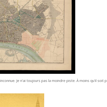
nconnue. Je n’ai toujours pas la moindre piste. À moins qu’il soit p