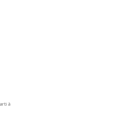
arti à