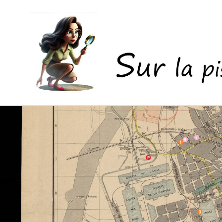
Skip
to
content
Sur
la
piste
de
mes
ayeuls