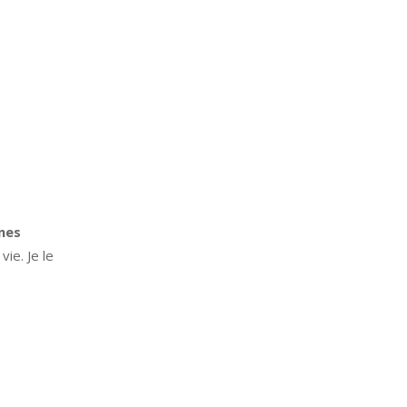
nes
ie. Je le