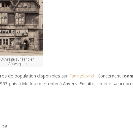
Ouvrage sur l’ancien
Antwerpen
tres de population disponibles sur
FamilySearch
. Concernant
Joan
53 puis à Merksem et enfin à Anvers. Ensuite, il mène sa propre v
t 26