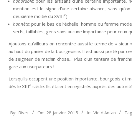
honorable
: pour les artisans d’une certaine importante, 
mention est le signe d’une certaine aisance, sans qu’on
e
deuxième moitié du XVIII
)
honnête
: pour le bas de l’échelle, homme ou femme modes
serfs, taillables, gens sans aucune importance pour ceux qui
Ajoutons qu’ailleurs on rencontre aussi le terme de « sieur 
au haut du panier de la bourgeoisie. Il est aussi porté par
de seigneur de machin chose… Plus d’un tentera de franchi
gare aux usurpateurs !
Lorsqu’ils occupent une position importante, bourgeois et marc
e
dès le XIII
siècle. Ils étaient enregistrés auprès des autorit
2015-
By:
Rivet
On:
28 janvier 2015
In:
Vie d'Antan
Tag
01-
28