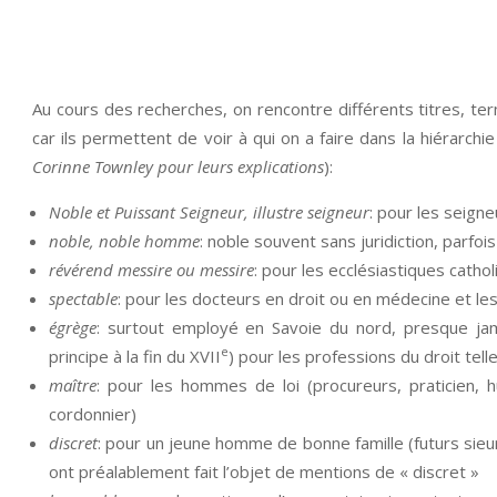
Au cours des recherches, on rencontre différents titres, ter
car ils permettent de voir à qui on a faire dans la hiérarchie
Corinne Townley pour leurs explications
):
Noble et Puissant Seigneur, illustre seigneur
: pour les seigne
noble, noble homme
: noble souvent sans juridiction, parfo
révérend messire ou messire
: pour les ecclésiastiques catho
spectable
: pour les docteurs en droit ou en médecine et le
égrège
: surtout employé en Savoie du nord, presque ja
e
principe à la fin du XVII
) pour les professions du droit tell
maître
: pour les hommes de loi (procureurs, praticien, 
cordonnier)
discret
: pour un jeune homme de bonne famille (futurs si
ont préalablement fait l’objet de mentions de « discret »