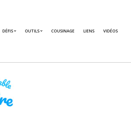
DÉFIS
OUTILS
COUSINAGE
LIENS
VIDÉOS
Prim
Navi
Men