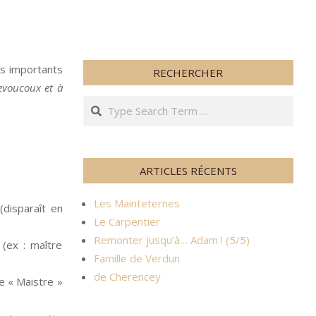
ès importants
RECHERCHER
evoucoux et à
Search
ARTICLES RÉCENTS
Les Mainteternes
disparaît en
Le Carpentier
Remonter jusqu’à… Adam ! (5/5)
 (ex : maître
Famille de Verdun
de Cherencey
e « Maistre »