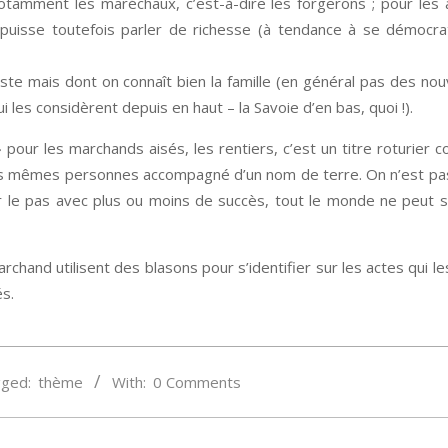
notamment les maréchaux, c’est-à-dire les forgerons ; pour les 
 puisse toutefois parler de richesse (à tendance à se démocra
te mais dont on connaît bien la famille (en général pas des no
 les considèrent depuis en haut – la Savoie d’en bas, quoi !).
» pour les marchands aisés, les rentiers, c’est un titre roturier 
 ces mêmes personnes accompagné d’un nom de terre. On n’est pas 
r le pas avec plus ou moins de succès, tout le monde ne peut s
hand utilisent des blasons pour s’identifier sur les actes qui les
és.
ged:
thème
With:
0 Comments