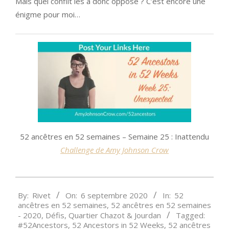
Mais quel conflit les a donc opposé ? C’est encore une
énigme pour moi…
52 ancêtres en 52 semaines – Semaine 25 : Inattendu
Challenge de Amy Johnson Crow
2020-
By:
Rivet
On:
6 septembre 2020
In:
52
09-
ancêtres en 52 semaines
,
52 ancêtres en 52 semaines
06
- 2020
,
Défis
,
Quartier Chazot & Jourdan
Tagged:
#52Ancestors
,
52 Ancestors in 52 Weeks
,
52 ancêtres