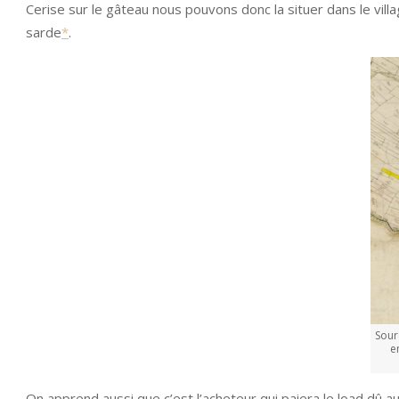
Cerise sur le gâteau nous pouvons donc la situer dans le vill
sarde
*
.
Sour
e
On apprend aussi que c’est l’acheteur qui paiera le load dû a