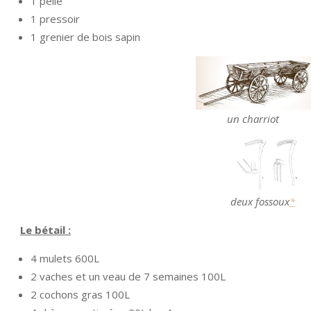
1 pelle
1 pressoir
1 grenier de bois sapin
un charriot une c
deux fossoux
*
u
Le bétail :
4 mulets 600L
2 vaches et un veau de 7 semaines 100L
2 cochons gras 100L