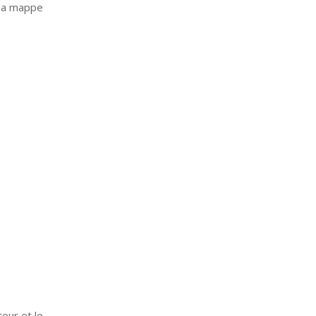
 la mappe
teur et le