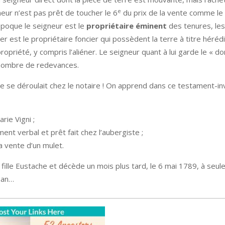
e
neur n’est pas prêt de toucher le 6
du prix de la vente comme le 
époque l
e seigneur est le
propriétaire éminent
des tenures, les
ier est le propriétaire foncier qui possèdent la terre à titre hérédit
opriété, y compris l’aliéner. Le seigneur quant à lui garde le « d
n nombre de redevances.
rre se déroulait chez le notaire ! On apprend dans ce testament-in
ie Vigni ;
nt verbal et prêt fait chez l’aubergiste ;
a vente d’un mulet.
 sa fille Eustache et décède un mois plus tard, le 6 mai 1789, à seu
1 an…