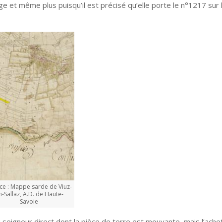
age et même plus puisqu’il est précisé qu’elle porte le n°1217 sur
ce : Mappe sarde de Viuz-
n-Sallaz, A.D. de Haute-
Savoie
u seigneur direct dont la pièce de terre est mouvante, mais l’ache