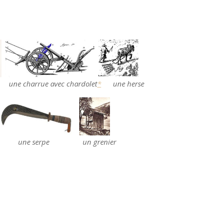
harrue avec chardolet
*
une herse
ne serpe un grenier