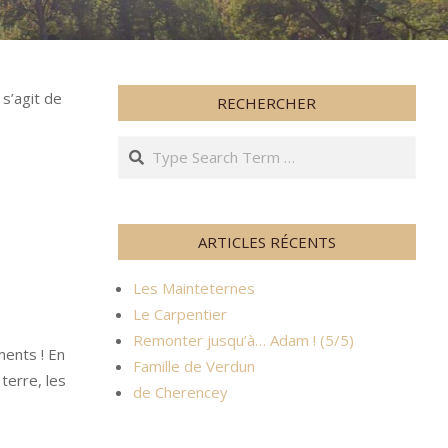
s’agit de
RECHERCHER
Search
ARTICLES RÉCENTS
Les Mainteternes
Le Carpentier
Remonter jusqu’à… Adam ! (5/5)
ents ! En
Famille de Verdun
terre, les
de Cherencey