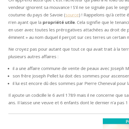
vendeur ignorent sa mouvance ! S’il ne se signale pas le seig
coutume du pays de Savoie (
source
) ! Rappelons qu’à cette 
n’en ayant que la
propriété utile
. Cela signifie que le tenanc
en user avec toutes les prérogatives attachées au droit de pr
éminent » au nom duquel il perçoit sur ces terres un certai
Ne croyez pas pour autant que tout ce qui avait trait à la te
plusieurs autres affaires :
il a une affaire commune de vente de peaux avec Joseph Mar
son frère Joseph Pellet lui doit des sommes pour ascenseme
il lui est encore dû des sommes par Pierre Cheneval pour l
Il ajoute un codicille le 6 avril 1789 mais il ne concerne que
ans. Il laisse une veuve et 6 enfants dont le dernier n’a pas 