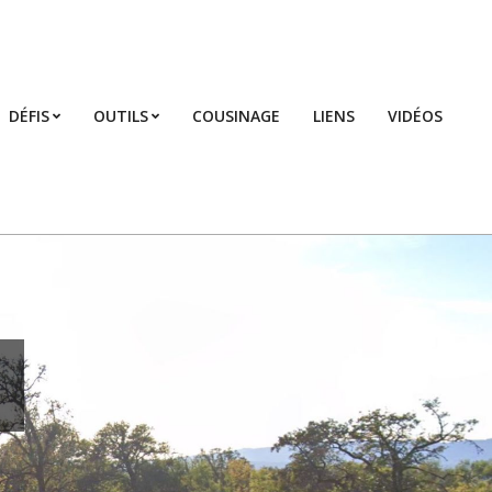
DÉFIS
OUTILS
COUSINAGE
LIENS
VIDÉOS
Prim
Navi
Men