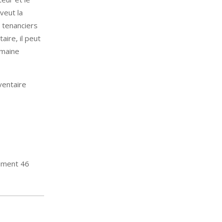
veut la
 tenanciers
aire, il peut
omaine
ventaire
lement 46