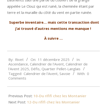
appelée Le Clouz qui est ruiné, la cheminée étant par
terre et la muraille du côté du vent en partie ruinée.
Superbe inventaire… mais cette transaction dont
j’ai trouvé d’autres mentions me manque !
À suivre …
2025-
By:
Rivet
On:
11 décembre 2025
In:
12-
Ascendance
,
Calendrier de l'Avent
,
Calendrier de
11
l'Avent 2025
,
Défis
,
Quartier Pellet-Langlais
Tagged:
Calendrier de l'Avent
,
Savoie
With:
0
Comments
Previous Post:
10-Du rififi chez les Montanier
Next Post:
12-Du rififi chez les Montanier