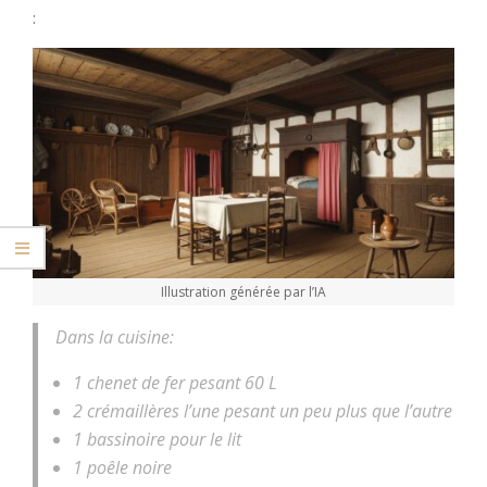
:
Illustration générée par l’IA
Dans la cuisine:
1 chenet de fer pesant 60 L
2 crémaillères l’une pesant un peu plus que l’autre
1 bassinoire pour le lit
1 poêle noire