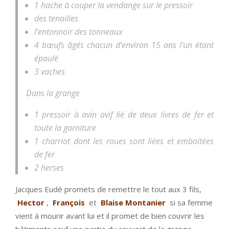
1 hache à couper la vendange sur le pressoir
des tenailles
l’entonnoir des tonneaux
4 bœufs âgés chacun d’environ 15 ans l’un étant
épaulé
3 vaches
Dans la grange
1 pressoir à avin avif lié de deux livres de fer et
toute la garniture
1 charriot dont les roues sont liées et emboitées
de fer
2 herses
Jacques Eudé promets de remettre le tout aux 3 fils,
Hector
,
François
et
Blaise Montanier
si sa femme
vient à mourir avant lui et il promet de bien couvrir les
bâtiments sauf une partie du couvert de la grange