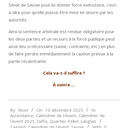
Sénat de Savoie pour lui donner force exécutoire, c’est-
à-dire pour qu’elle puisse être mise en œuvre par les
autorités.
Ainsi la sentence arbitrale est rendue obligatoire pour
les deux parties et un recours à la force publique peut
avoir lieu si nécessaire (saisie, contrainte, etc.) en plus
de faire perdre immédiatement la caution prévue à la
partie récalcitrante.
Cela va-t-il suffire ?
À suivre …
2025-
By:
Rivet
On:
10 décembre 2025
In:
12-
Ascendance
,
Calendrier de l'Avent
,
Calendrier de
10
l'Avent 2025
,
Défis
,
Quartier Pellet-Langlais
Tagged:
Calendrier de l'Avent
,
Savoie
With:
0