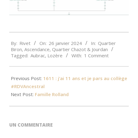
2024-
By:
Rivet
On:
26 janvier 2024
In:
Quartier
01-
Biron
,
Ascendance
,
Quartier Chazot & Jourdan
26
Tagged:
Aubrac
,
Lozère
With:
1 Comment
Previous Post:
1611 : j’ai 11 ans et je pars au collège
#RDVAncestral
Next Post:
Famille Rolland
UN COMMENTAIRE