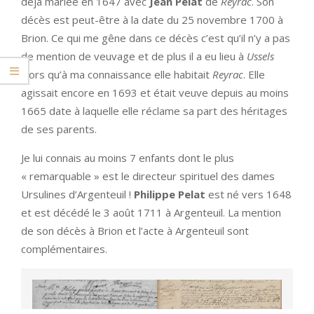
déjà mariée en 1647 avec
Jean Pelat
de
Reyrac
. Son
décès est peut-être à la date du 25 novembre 1700 à
Brion. Ce qui me gêne dans ce décès c’est qu’il n’y a pas
de mention de veuvage et de plus il a eu lieu à
Ussels
alors qu’à ma connaissance elle habitait
Reyrac
. Elle
agissait encore en 1693 et était veuve depuis au moins
1665 date à laquelle elle réclame sa part des héritages
de ses parents.
Je lui connais au moins 7 enfants dont le plus
« remarquable » est le directeur spirituel des dames
Ursulines d’Argenteuil !
Philippe Pelat
est né vers 1648
et est décédé le 3 août 1711 à Argenteuil. La mention
de son décès à Brion et l’acte à Argenteuil sont
complémentaires.