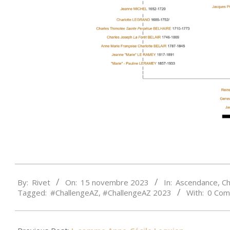
2023-
By:
Rivet
On:
15 novembre 2023
In:
Ascendance
,
Ch
11-
Tagged:
#ChallengeAZ
,
#ChallengeAZ 2023
With:
0 Com
15