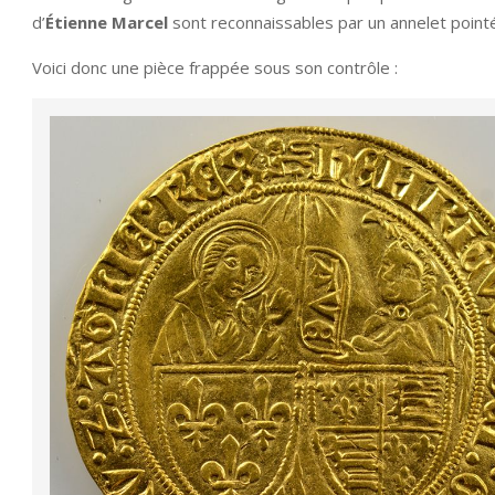
d’
Étienne Marcel
sont reconnaissables par un annelet point
Voici donc une pièce frappée sous son contrôle :