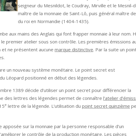
seigneur du Mesnildot, le Coudray, Mirville et le Mesnil
maître de la monnaie de Saint-Lô, puis général maître d
du roi en Normandie (1404-1435).
be aux mains des Anglais qui font frapper monnaie à leur nom. 
 le premier atelier sous son contrôle. Les premières émissions 
n et ne présentent aucune
marque distinctive
. Par la suite un poi
es.
re un nouveau système monétaire. Le point secret est
du Léopard positionné en début des légendes.
bre 1389 décide d’utiliser un point secret pour différencier la
ne des lettres des légendes permet de connaître
l’atelier d’émiss
e
 15
lettre de la légende. L’utilisation du
point secret quinzième
pe
 apposée sur la monnaie par la personne responsable d’un
n d’améliorer le contrôle de la production monétaire. Les pièces