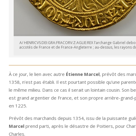
A/ HENRICVS:DEI:GRA:FRACORV:Z:AGLIE:REX l’archange Gabriel debout 
accotés de France et de France-Angleterre ; au-dessus, les rayons
À ce jour, le lien avec autre
Étienne Marcel
, prévôt des mar
1358, n’est pas établi. Il est pourtant possible qu’une parent
le même milieu. Dans ce cas il serait un lointain cousin. Son 
est grand argentier de France, et son propre arrière-grand
en 1225.
Prévôt des marchands depuis 1354, issu de la puissante gui
Marcel
prend parti, après le désastre de Poitiers, pour Char
Charles.