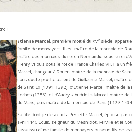
re !
e
Étienne Marcel
, première moitié du XV
siècle, apparti
famille de monnayers. Il est maître de la monnaie de Ro
maître des monnaies du roi en Normandie sous le roi d’
Henry VI puis sous le roi de France Charles VII. Il a un fr
Marcel, changeur à Rouen, maître de la monnaie de Saint-
sans doute proche parent de Guillaume Marcel, maître d
de Saint-Lô (1391-1392), d’Étienne Marcel, maître de la
Loches (1356), et d’Audry « Audriet » Marcel, maître de 
du Mans, puis maître de la monnaie de Paris (1429-1434
Sa fille dont je descends, Perrette Marcel, épouse par c
avril 1440 Louis, seigneur du Mesnildot, Mirville et le Cou
aussi issu d’une famille de monnayers puisque fils de Jea