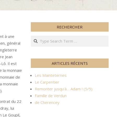
RECHERCHER
ent à une
Search
uen, général
Angleterre
ère Jean
ARTICLES RÉCENTS
Lô. Il est
e la monnaie
Les Mainteternes
 monnaie de
Le Carpentier
la monnaie
Remonter jusqu’à… Adam ! (5/5)
).
Famille de Verdun
ontrat du 22
de Cherencey
dray, lui
n Le Goupil,