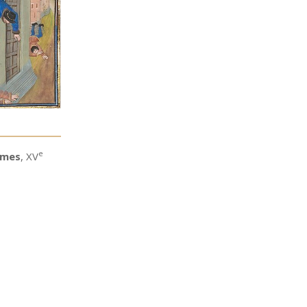
e
mmes
, XV