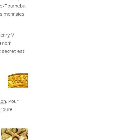
-de-Tournebu,
es monnaies
Henry V
au nom
nt secret est
ion
. Pour
rdure