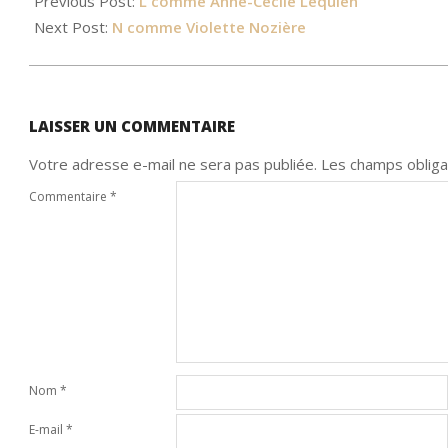
Previous Post:
L comme Anne-Cécile Lequien
Next Post:
N comme Violette Nozière
LAISSER UN COMMENTAIRE
Votre adresse e-mail ne sera pas publiée.
Les champs obliga
Commentaire
*
Nom
*
E-mail
*