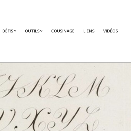
DÉFIS
OUTILS
COUSINAGE
LIENS
VIDÉOS
Prim
Navi
Men