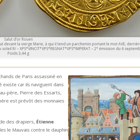
Salut d’or Rouen
devant la vierge Marie, à qui il tend un parchemin portant le mot AVE, derrièr
 du soleil R/ – XPS*VINCIT*XPS*REGNAT*XPS*IMPERAT – 2° émission du 6 septem
Poids 3,44 g
chands de Paris assassiné en
é existe car ils naviguent dans
beau-père, Pierre des Essarts,
-père est prévôt des monnaies
lde des drapiers,
Étienne
les le Mauvais contre le dauphin