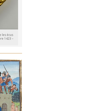
e les écus
bre 1423 –