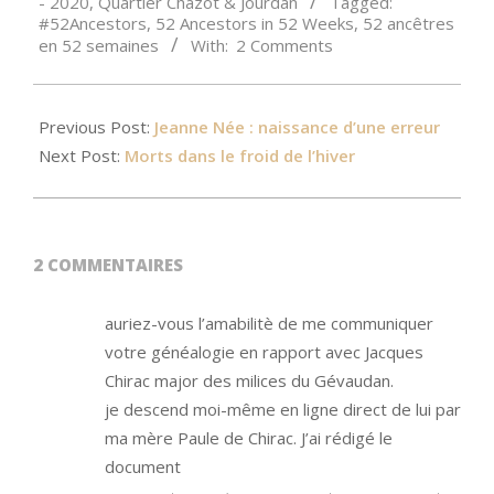
- 2020
,
Quartier Chazot & Jourdan
Tagged:
#52Ancestors
,
52 Ancestors in 52 Weeks
,
52 ancêtres
en 52 semaines
With:
2 Comments
Previous Post:
Jeanne Née : naissance d’une erreur
Next Post:
Morts dans le froid de l’hiver
2 COMMENTAIRES
auriez-vous l’amabilitè de me communiquer
votre généalogie en rapport avec Jacques
Chirac major des milices du Gévaudan.
je descend moi-même en ligne direct de lui par
ma mère Paule de Chirac. J’ai rédigé le
document