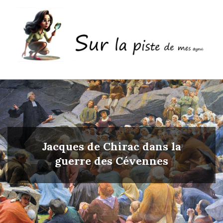
Skip
to
content
Sur
Primary
la
Navigation
piste
Menu
de
mes
Jacques de Chirac dans la
ayeuls
guerre des Cévennes