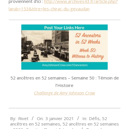
proviennent d’ici :
http://www.archives43.fr/article.php?
larub=153&titre=les-chirac-du-gevaudan
52 ancêtres en 52 semaines – Semaine 50 : Témoin de
l’Histoire
Challenge de Amy Johnson Crow
2021-
By:
Rivet
On:
3 janvier 2021
In:
Défis
,
52
01-
ancêtres en 52 semaines
,
52 ancêtres en 52 semaines
03