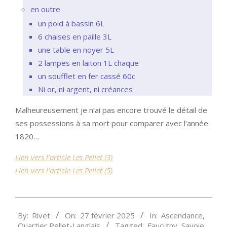
en outre
un poid à bassin 6L
6 chaises en paille 3L
une table en noyer 5L
2 lampes en laiton 1L chaque
un soufflet en fer cassé 60c
Ni or, ni argent, ni créances
Malheureusement je n’ai pas encore trouvé le détail de
ses possessions à sa mort pour comparer avec l’année
1820…
Lien vers l’article Les Pellet (3)
Lien vers l’article Les Pellet (5)
2025-
By:
Rivet
On:
27 février 2025
In:
Ascendance
,
02-
Quartier Pellet-Langlais
Tagged:
Faucigny
,
Savoie