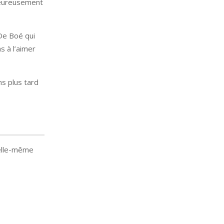
lheureusement
 De Boé qui
s à l’aimer
ns plus tard
 elle-même