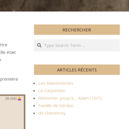
RECHERCHER
Search
être
Elle était
n
ARTICLES RÉCENTS
a première
Les Mainteternes
Le Carpentier
Remonter jusqu’à… Adam ! (5/5)
Famille de Verdun
de Cherencey