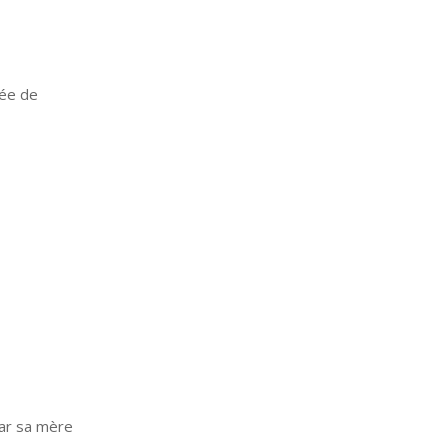
née de
car sa mère