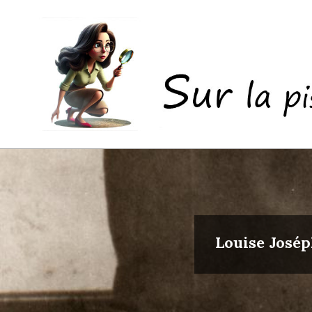
Skip
to
content
Sur
la
piste
de
mes
Louise Josép
ayeuls