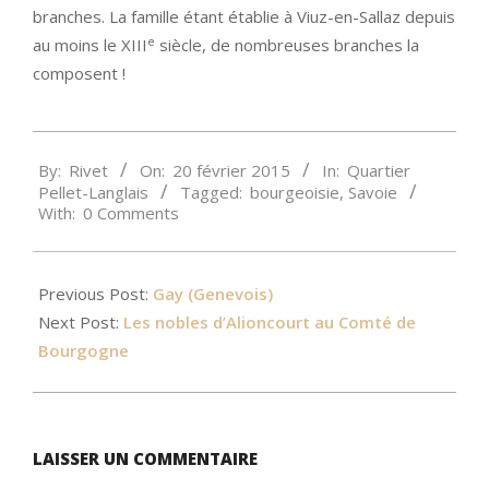
branches. La famille étant établie à Viuz-en-Sallaz depuis
e
au moins le XIII
siècle, de nombreuses branches la
composent !
2015-
By:
Rivet
On:
20 février 2015
In:
Quartier
02-
Pellet-Langlais
Tagged:
bourgeoisie
,
Savoie
20
With:
0 Comments
Previous Post:
Gay (Genevois)
Next Post:
Les nobles d’Alioncourt au Comté de
Bourgogne
LAISSER UN COMMENTAIRE