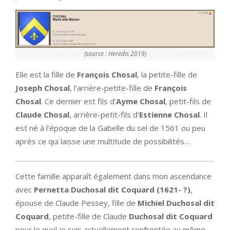
(source : Heredis 2019)
Elle est la fille de
François Chosal
, la petite-fille de
Joseph Chosal
, l’arrière-petite-fille de
François
Chosal
. Ce dernier est fils d’
Ayme Chosal
, petit-fils de
Claude Chosal
, arrière-petit-fils d’
Estienne Chosal
. Il
est né à l’époque de la Gabelle du sel de 1561 ou peu
après ce qui laisse une multitude de possibilités…
Cette famille apparaît également dans mon ascendance
avec
Pernetta Duchosal dit Coquard (1621- ?)
,
épouse de Claude Pessey, fille de
Michiel Duchosal dit
Coquard
, petite-fille de Claude
Duchosal dit Coquard
pour le quel je suis actuellement confrontée au même