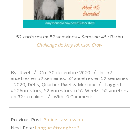
52 ancêtres en 52 semaines – Semaine 45 : Barbu
Challenge de Amy Johnson Crow
2020-
By:
Rivet
On:
30 décembre 2020
In:
52
12-
ancêtres en 52 semaines
,
52 ancêtres en 52 semaines
30
- 2020
,
Défis
,
Quartier Rivet & Morioux
Tagged:
#52Ancestors
,
52 Ancestors in 52 Weeks
,
52 ancêtres
en 52 semaines
With:
0 Comments
Previous Post:
Police : assassinat
Next Post:
Langue étrangère ?