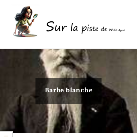
Skip
to
content
Sur
Primary
la
Navigation
piste
Menu
de
mes
Barbe blanche
ayeuls