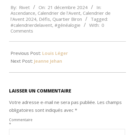
2024-
By:
Rivet
On:
21 décembre 2024
In:
12-
Ascendance
,
Calendrier de l'Avent
,
Calendrier de
21
l'Avent 2024
,
Défis
,
Quartier Biron
Tagged:
#calendrierdelavent
,
#généalogie
With:
0
Comments
Previous Post:
Louis Léger
Next Post:
Jeanne Jehan
LAISSER UN COMMENTAIRE
Votre adresse e-mail ne sera pas publiée.
Les champs
obligatoires sont indiqués avec
*
Commentaire
*