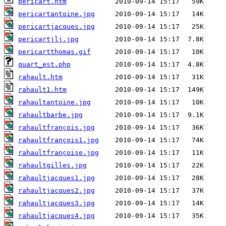
pericart.htm
pericartantoine.jpg
pericartjacques.jpg
pericartjlj.jpg
pericartthomas.gif
quart_est.php
rahault.htm
rahault1.htm
rahaultantoine.jpg
rahaultbarbe.jpg
rahaultfrançois.jpg
rahaultfrançois1.jpg
rahaultfrançoise.jpg
rahaultgilles.jpg
rahaultjacques1.jpg
rahaultjacques2.jpg
rahaultjacques3.jpg
rahaultjacques4.jpg