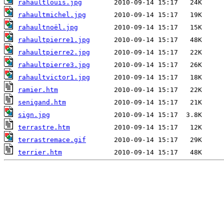
rahaultlouis.jpg
rahaultmichel.jpg
rahaultnoël.jpg
rahaultpierre1.jpg
rahaultpierre2.jpg
rahaultpierre3.jpg
rahaultvictor1.jpg
ramier.htm
senigand.htm
sign.jpg
terrastre.htm
terrastremace.gif
terrier.htm