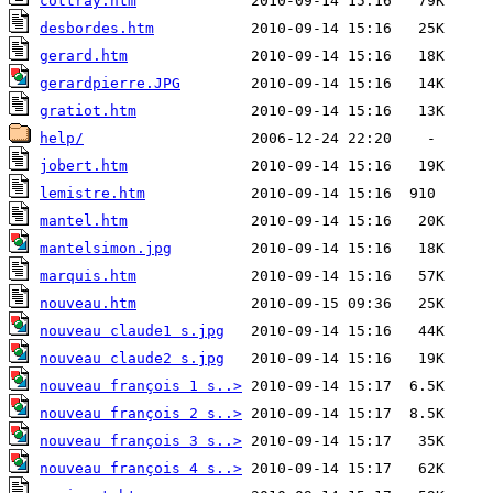
cottray.htm
desbordes.htm
gerard.htm
gerardpierre.JPG
gratiot.htm
help/
jobert.htm
lemistre.htm
mantel.htm
mantelsimon.jpg
marquis.htm
nouveau.htm
nouveau claude1 s.jpg
nouveau claude2 s.jpg
nouveau françois 1 s..>
nouveau françois 2 s..>
nouveau françois 3 s..>
nouveau françois 4 s..>