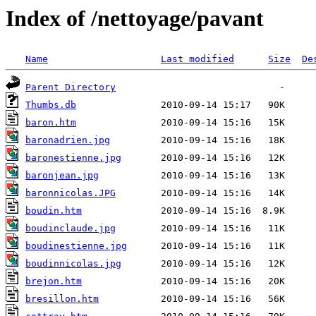
Index of /nettoyage/pavant
Name
Last modified
Size
De
Parent Directory
Thumbs.db
baron.htm
baronadrien.jpg
baronestienne.jpg
baronjean.jpg
baronnicolas.JPG
boudin.htm
boudinclaude.jpg
boudinestienne.jpg
boudinnicolas.jpg
brejon.htm
bresillon.htm