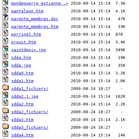
mondeguerre estienne..>
pantaleon.htm
parente_membres.doc
parente_membres.htm
perrine1.htm
proust.htm
saintdenis.jpg
sdda.htm
sdda.jpg
sdda0.htm
sdda1.htm
sdda1_fichiers/
sdda2.1.jpg
sdda2.htm
sdda2_fichiers/
sdda3.htm
sdda3_fichiers/
sdda4.htm