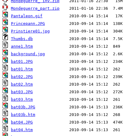
Mondeguerre_ inv.zip
Mondeguerre_part.zip
Pantaleon.gif
Princepann.JPG
Prinstiere01.jpg
Thumbs.db
anne1.htm
background.jpg
bat01.JPG
bat01.htm
bat02.JPG
bat02.htm
bat03.JPG
bat03.htm
bat03b.JPG
bat03b.htm
bat04.JPG
bat04.htm