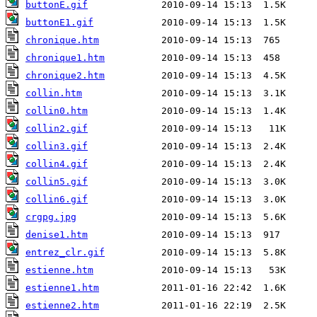
buttonE.gif
buttonE1.gif
chronique.htm
chronique1.htm
chronique2.htm
collin.htm
collin0.htm
collin2.gif
collin3.gif
collin4.gif
collin5.gif
collin6.gif
crgpg.jpg
denise1.htm
entrez_clr.gif
estienne.htm
estienne1.htm
estienne2.htm