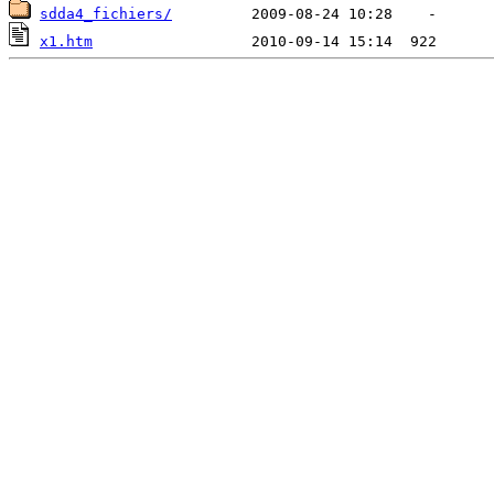
sdda4_fichiers/
x1.htm