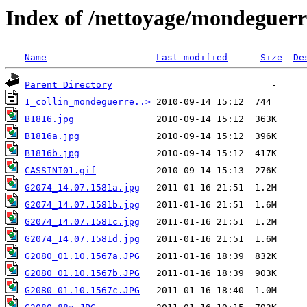
Index of /nettoyage/mondeguerr
Name
Last modified
Size
De
Parent Directory
1_collin_mondeguerre..>
B1816.jpg
B1816a.jpg
B1816b.jpg
CASSINI01.gif
G2074_14.07.1581a.jpg
G2074_14.07.1581b.jpg
G2074_14.07.1581c.jpg
G2074_14.07.1581d.jpg
G2080_01.10.1567a.JPG
G2080_01.10.1567b.JPG
G2080_01.10.1567c.JPG