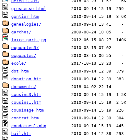
heredis.JPG
grossesse.html
gontier.htm
genealogies/
garches/
faire-part.jpg
expoactes3/
expoactes/
ecole/
dot.htm
donation.htm
documents/
cousins3.htm
cousins1.htm
cousinage.htm
contrat.htm
condamnes1.php
bail.htm