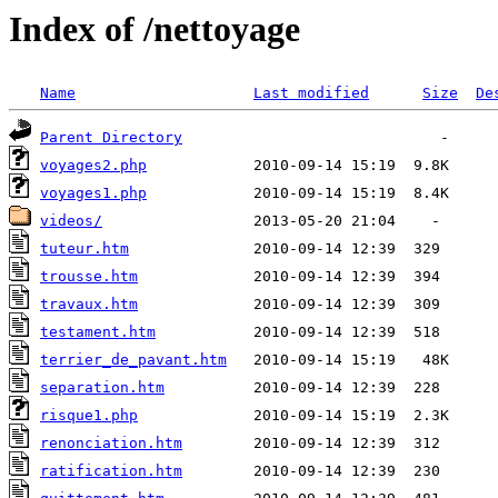
Index of /nettoyage
Name
Last modified
Size
De
Parent Directory
voyages2.php
voyages1.php
videos/
tuteur.htm
trousse.htm
travaux.htm
testament.htm
terrier_de_pavant.htm
separation.htm
risque1.php
renonciation.htm
ratification.htm