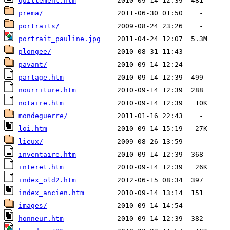
quittement.htm
prema/
portraits/
portrait_pauline.jpg
plongee/
pavant/
partage.htm
nourriture.htm
notaire.htm
mondeguerre/
loi.htm
lieux/
inventaire.htm
interet.htm
index_old2.htm
index_ancien.htm
images/
honneur.htm