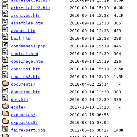
arbrestelle1.htm
arbrestelle2.htm
archives.htm
assemblee.htm
avance.htm
bail.htm
condamnes1.php
contrat.htm
cousinage.htm
cousins1.htm
cousins3.htm
documents/
donation.htm
dot.htm
ecole/
expoactes/
expoactes3/
faire-part.jpg