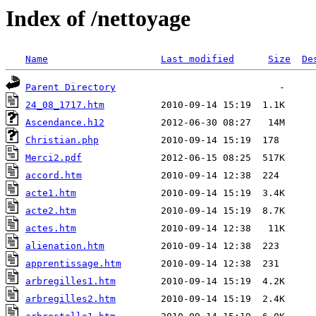
Index of /nettoyage
Name
Last modified
Size
De
Parent Directory
24_08_1717.htm
Ascendance.h12
Christian.php
Merci2.pdf
accord.htm
acte1.htm
acte2.htm
actes.htm
alienation.htm
apprentissage.htm
arbregilles1.htm
arbregilles2.htm