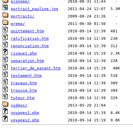
plongee/
portrait_pauline.jpg
portraits/
prema/
quittement.htm
ratification.htm
renonciation.htm
risque1.php
separation.htm
terrier_de_pavant.htm
testament.htm
travaux.htm
trousse.htm
tuteur.htm
videos/
voyages1.php
voyages2.php