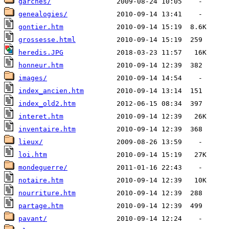
garches/
genealogies/
gontier.htm
grossesse.html
heredis.JPG
honneur.htm
images/
index_ancien.htm
index_old2.htm
interet.htm
inventaire.htm
lieux/
loi.htm
mondeguerre/
notaire.htm
nourriture.htm
partage.htm
pavant/